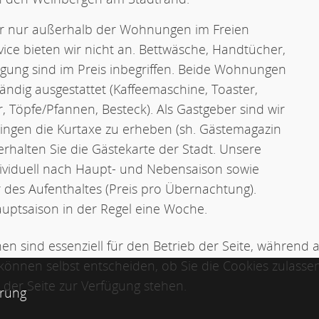
er nur außerhalb der Wohnungen im Freien
ice bieten wir nicht an. Bettwäsche, Handtücher,
gung sind im Preis inbegriffen. Beide Wohnungen
ändig ausgestattet (Kaffeemaschine, Toaster,
, Töpfe/Pfannen, Besteck). Als Gastgeber sind wir
erlingen die Kurtaxe zu erheben (sh. Gästemagazin
 erhalten Sie die Gästekarte der Stadt. Unsere
ndividuell nach Haupt- und Nebensaison sowie
des Aufenthaltes (Preis pro Übernachtung).
auptsaison in der Regel eine Woche.
en sind essenziell für den Betrieb der Seite, während 
können selbst entscheiden, ob Sie die Cookies zulassen
der Seite zur Verfügung stehen.
ärung