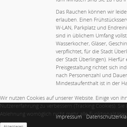
Das Rauchen können wir leid
erlauben. Einen Frühstücksserv
W-LAN, Parkplatz und Endreini
sind in üblichem Umfang vollst
Wasserkocher, Gläser, Geschirr
verpflichtet, für die Stadt Üb
der Stadt Überlingen). Hierfür
Preisgestaltung richtet sich i
nach Personenzahl und Dauer 
Mindestaufenthalt ist in der H
Wir nutzen Cookies auf unserer Website. Einige von ihn
Nutzererfahrung zu verbessern (Tracking Cookies). Sie 
Ablehnung womöglich nicht mehr alle Funktionalitäten 
Impressum
Datenschutzerkl
Akzeptieren