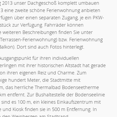
ng 2013 unser Dachgeschoß komplett umbauen
2013 eine zweite schöne Ferienwohnung anbieten
ügen über einen separaten Zugang, je ein PKW-
dstück zur Verfügung. Fahrräder können
ie weiteren Beschreibungen finden Sie unter
 Terrassen-Ferienwohnung) bzw. Ferienwohnung
kon). Dort sind auch Fotos hinterlegt.
 Ausgangspunkt für ihren individuellen
lingen mit ihrer historischen Altstadt hat gerade
on ihren eigenen Reiz und Charme. Zum
ige hundert Meter, die Stadtmitte mit
5 km, das herrliche Thermalbad Bodenseetherme
 km entfernt. Zur Bushaltestelle der Bodenseelinie
sind es 100 m, ein kleines Einkaufszentrum mit
 und Kiosk finden sie in 500 m Entfernung. In
in den Weinbergen am Stadtrand.