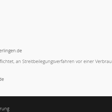
rlingen.de
flichtet, an Streitbeilegungsverfahren vor einer Verbra
de
ärung