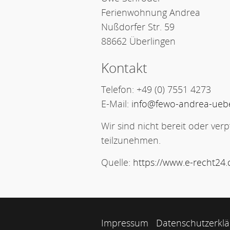
Ferienwohnung Andrea
Nußdorfer Str. 59
88662 Überlingen
Kontakt
Telefon: +49 (0) 7551 4273
E-Mail:
info@fewo-andrea-uebe
Wir sind nicht bereit oder verp
teilzunehmen.
Quelle:
https://www.e-recht24.
Impressum
Datenschutzerkl